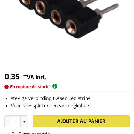
0,35
TVA incl.
En rupture de stock*
stevige verbinding tussen Led strips
Voor RGB splitters en verlengkabels
quantité de RGB Led strip connector type vrouw
AJOUTER AU PANIER