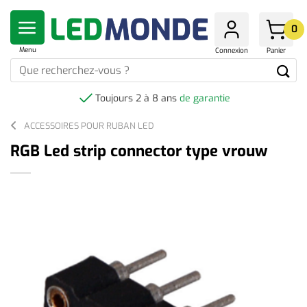
Skip
to
0
content
Menu
Connexion
Panier
Que
recherchez-
vous
Toujours 2 à 8 ans
de garantie
?
ACCESSOIRES POUR RUBAN LED
RGB Led strip connector type vrouw
-100%