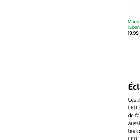
Monta
ruban
19,9
Écl
Les d
LED 
de fa
aussi
les c
LED R