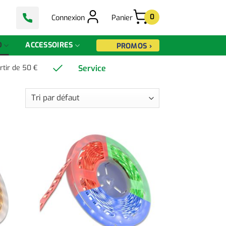
0
Connexion
Panier
D
ACCESSOIRES
PROMOS ›
Service
rtir de 50 €