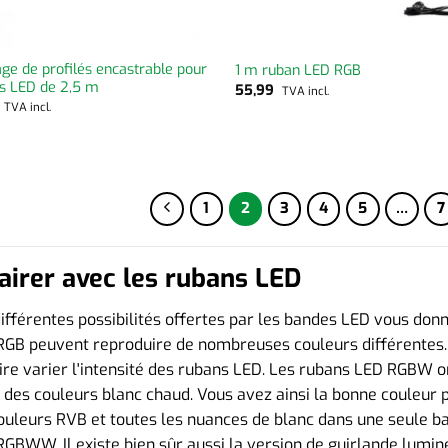
ge de profilés encastrable pour
1 m ruban LED RGB
s LED de 2,5 m
55,99
TVA incl.
9
TVA incl.
1
2
3
4
5
…
7
airer avec les rubans LED
ifférentes possibilités offertes par les bandes LED vous do
RGB peuvent reproduire de nombreuses couleurs différentes
ire varier l'intensité des rubans LED. Les rubans LED RGBW 
 des couleurs blanc chaud. Vous avez ainsi la bonne couleur 
ouleurs RVB et toutes les nuances de blanc dans une seule b
GBWW. Il existe bien sûr aussi la version de guirlande lumin