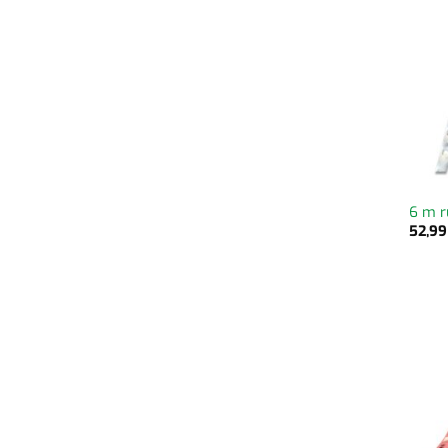
6 m r
52,9