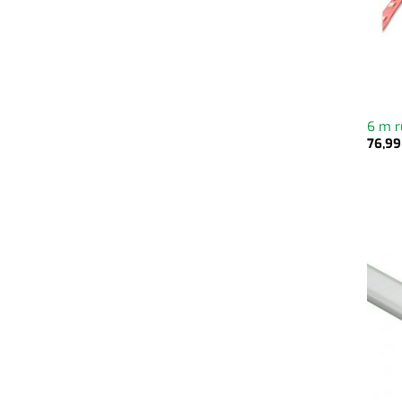
6 m r
76,9