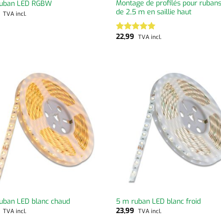
Montage de profilés pour ruban
ruban LED RGBW
de 2,5 m en saillie haut
9
TVA incl.
22,99
5.00
TVA incl.
Note
sur 5
uban LED blanc chaud
5 m ruban LED blanc froid
9
23,99
TVA incl.
TVA incl.