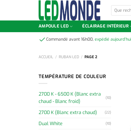
Skip
Que
to
recherchez
content
vous
?
AMPOULE LED
ÉCLAIRAGE INTÉRIEUR
Commandé avant 16h00,
expédié aujourd’hu
ACCUEIL
/
RUBAN LED
/
PAGE 2
TEMPÉRATURE DE COULEUR
2700 K - 6500 K (Blanc extra
(10)
chaud - Blanc froid)
2700 K (Blanc extra chaud)
(22)
Dual White
(10)