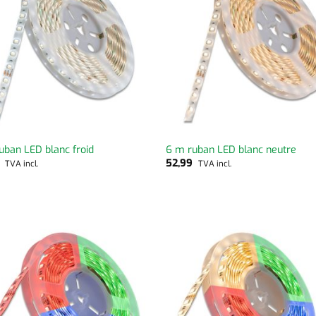
uban LED blanc froid
6 m ruban LED blanc neutre
9
52,99
TVA incl.
TVA incl.