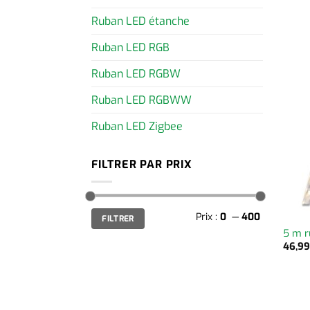
Ruban LED étanche
Ruban LED RGB
Ruban LED RGBW
Ruban LED RGBWW
Ruban LED Zigbee
FILTRER PAR PRIX
Prix
Prix
Prix :
0
—
400
FILTRER
min
max
5 m r
46,9