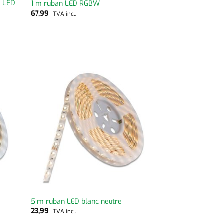
s LED
1 m ruban LED RGBW
67,99
TVA incl.
5 m ruban LED blanc neutre
23,99
TVA incl.