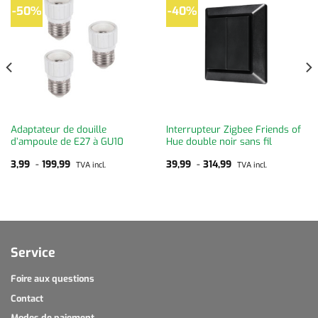
-50%
-40%
Adaptateur de douille
Interrupteur Zigbee Friends of
d’ampoule de E27 à GU10
Hue double noir sans fil
3,99
-
199,99
39,99
-
314,99
TVA incl.
TVA incl.
Service
Foire aux questions
Contact
Modes de paiement