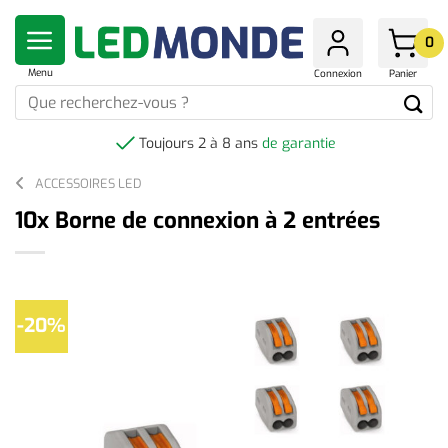
Skip
to
0
content
Menu
Connexion
Panier
Que
recherchez-
vous
Toujours 2 à 8 ans
de garantie
?
ACCESSOIRES LED
10x Borne de connexion à 2 entrées
-20%