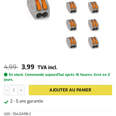
Le
Le
4,99
3,99
TVA incl.
prix
prix
En stock. Commandé aujourd'hui après 16 heures, livré en 3
jours.
initial
actuel
quantité de 10x Borne de connexion à 2 entrées
AJOUTER AU PANIER
était :
est :
4,99 .
3,99 .
2 - 5 ans garantie
UGS :
10xLDA98-2