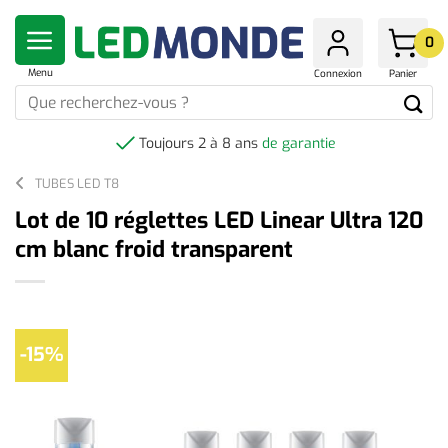
Skip
to
0
content
Menu
Connexion
Panier
Que
recherchez-
vous
Toujours 2 à 8 ans
de garantie
?
TUBES LED T8
Lot de 10 réglettes LED Linear Ultra 120
cm blanc froid transparent
-15%