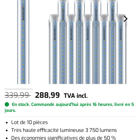
Le
Le
339,99
288,99
TVA incl.
prix
prix
En stock. Commandé aujourd'hui après 16 heures, livré en 5
jours.
initial
actuel
Lot de 10 pièces
était :
est :
Très haute efficacité lumineuse 3 750 lumens
339,99 .
288,99 .
Des économies significatives de plus de 50 %