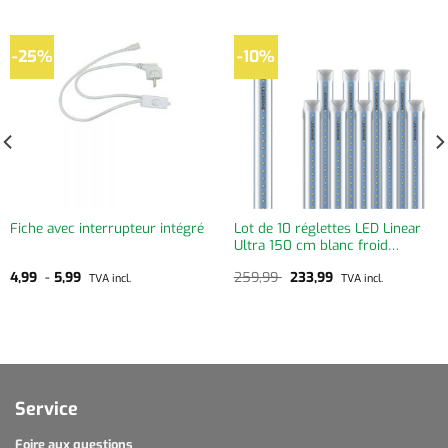
-25%
-10%
Fiche avec interrupteur intégré
Lot de 10 réglettes LED Linear
Ultra 150 cm blanc froid
transparent
Le
Le
4,99
-
5,99
259,99
233,99
TVA incl.
TVA incl.
prix
prix
initial
actuel
était :
est :
259,99 .
233,99 .
Service
Foire aux questions