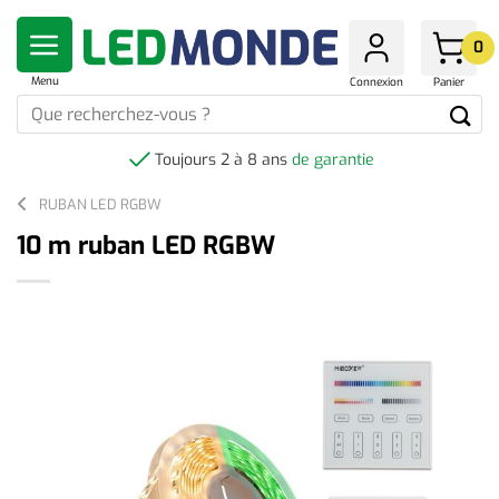
Skip
to
0
content
Menu
Connexion
Panier
Que
recherchez-
vous
Toujours 2 à 8 ans
de garantie
?
RUBAN LED RGBW
10 m ruban LED RGBW
-100%