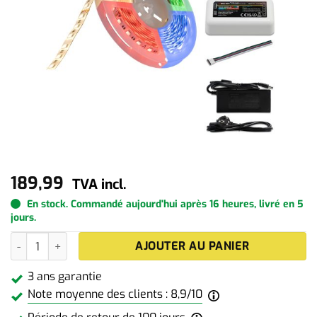
189,99
TVA incl.
En stock. Commandé aujourd'hui après 16 heures, livré en 5
jours.
quantité de 10 m ruban LED RGBW
AJOUTER AU PANIER
3 ans garantie
Note moyenne des clients : 8,9/10
Achetez 4 pour
182,39
€
chacun et
économisez 30