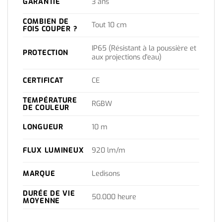
GARANTIE
3 ans
COMBIEN DE
Tout 10 cm
FOIS COUPER ?
IP65 (Résistant à la poussière et
PROTECTION
aux projections d'eau)
CERTIFICAT
CE
TEMPÉRATURE
RGBW
DE COULEUR
LONGUEUR
10 m
FLUX LUMINEUX
920 lm/m
MARQUE
Ledisons
DURÉE DE VIE
50.000 heure
MOYENNE