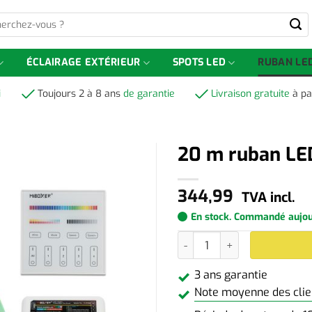
-
ÉCLAIRAGE EXTÉRIEUR
SPOTS LED
RUBAN LE
i
Toujours 2 à 8 ans
de garantie
Livraison gratuite
à pa
20 m ruban L
344,99
TVA incl.
En stock. Commandé aujourd
quantité de 20 m ruban LE
3 ans garantie
Note moyenne des clien