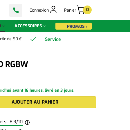
0
Connexion
Panier
D
ACCESSOIRES
PROMOS ›
Service
rtir de 50 €
ED RGBW
'hui avant 16 heures, livré en 3 jours.
D RGBW
AJOUTER AU PANIER
ts : 8,9/10