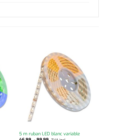
5 m ruban LED blanc variable
46,99
-
99,99