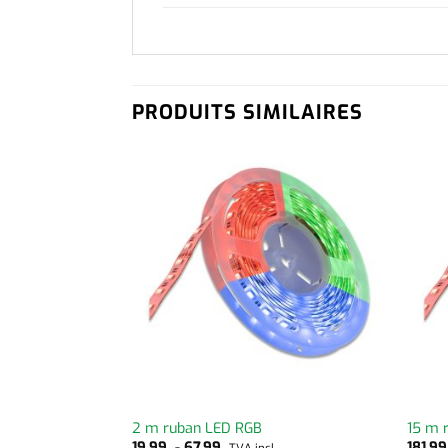
PRODUITS SIMILAIRES
2 m ruban LED RGB
15 m 
19,99
-
67,99
181,9