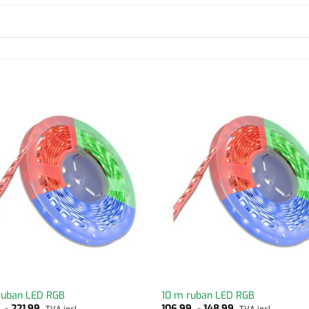
ruban LED RGB
10 m ruban LED RGB
9
-
221,99
106,99
-
148,99