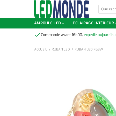
Skip
Que
to
recherchez
content
vous
?
AMPOULE LED
ÉCLAIRAGE INTÉRIEUR
Commandé avant 16h00,
expédié aujourd’hu
ACCUEIL
RUBAN LED
RUBAN LED RGBW
-100%