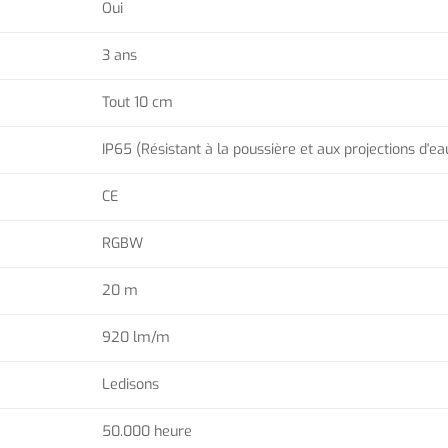
Oui
3 ans
Tout 10 cm
IP65 (Résistant à la poussière et aux projections d'ea
CE
RGBW
20 m
920 lm/m
Ledisons
50.000 heure