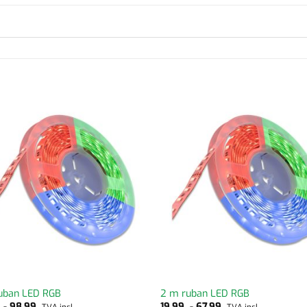
uban LED RGB
2 m ruban LED RGB
9
-
98,99
19,99
-
67,99