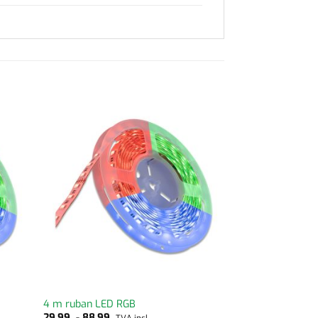
4 m ruban LED RGB
29,99
-
88,99