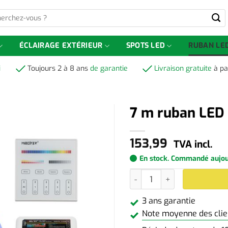
-
ÉCLAIRAGE EXTÉRIEUR
SPOTS LED
RUBAN LE
i
Toujours 2 à 8 ans
de garantie
Livraison gratuite
à pa
7 m ruban LE
153,99
TVA incl.
En stock. Commandé aujourd
quantité de 7 m ruban LED
3 ans garantie
Note moyenne des clien