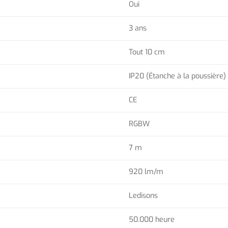
Oui
3 ans
Tout 10 cm
IP20 (Étanche à la poussière)
CE
RGBW
7 m
920 lm/m
Ledisons
50.000 heure