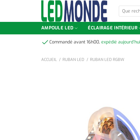
Skip
Que
to
recherchez
content
vous
?
AMPOULE LED
ÉCLAIRAGE INTÉRIEUR
Commandé avant 16h00,
expédié aujourd’hu
ACCUEIL
RUBAN LED
RUBAN LED RGBW
-100%