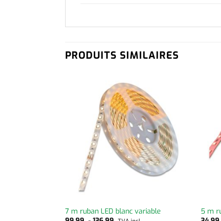
PRODUITS SIMILAIRES
W
7 m ruban LED blanc variable
5 m r
99,99
-
136,99
34,9