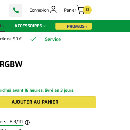
0
Connexion
Panier
D
ACCESSOIRES
PROMOS ›
Service
rtir de 50 €
D RGBW
'hui avant 16 heures, livré en 3 jours.
 RGBW
AJOUTER AU PANIER
ts : 8,9/10