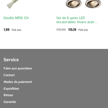
Douille MR16 12V
Set de 6 spots LED
encastrables Vivaro acier
inoxydable 1 W
Le
Le
1,99
119,99
115,19
TVA incl.
TVA incl.
prix
prix
initial
actuel
était :
est :
119,99 .
115,19 .
Service
Foire aux questions
Contact
Modes de paiement
Expédition
Retour
Garantie