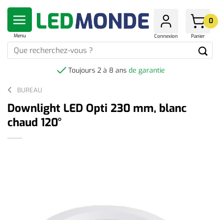
Skip
to
0
content
Menu
Connexion
Panier
Que
recherchez-
vous
Toujours 2 à 8 ans
de garantie
?
BUREAU
Downlight LED Opti 230 mm, blanc
chaud 120°
-100%