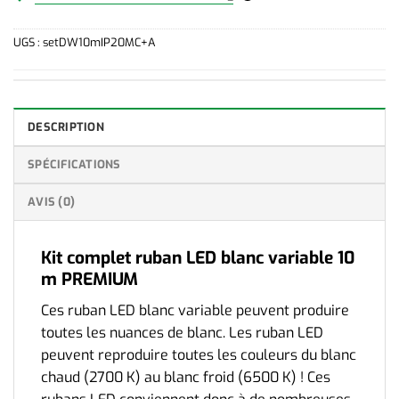
Achetez 10 pour
133,99
€
chacun et
économisez 80
Achetez 80 pour
133,99
€
chacun et
économisez 1501
Achetez 4 pour
133,99
€
chacun et
économisez 21
Achetez 20 pour
133,99
€
chacun et
économisez 241
Achetez 10 pour
133,99
€
chacun et
économisez 80
UGS :
setDW10mIP20MC+A
Achetez 40 pour
133,99
€
chacun et
économisez 643
Achetez 20 pour
133,99
€
chacun et
économisez 241
Achetez 80 pour
133,99
€
chacun et
économisez 1501
Achetez 40 pour
133,99
€
chacun et
économisez 643
Achetez 80 pour
133,99
€
chacun et
économisez 1501
DESCRIPTION
SPÉCIFICATIONS
AVIS (0)
Kit complet ruban LED blanc variable 10
m PREMIUM
Ces ruban LED blanc variable peuvent produire
toutes les nuances de blanc. Les ruban LED
peuvent reproduire toutes les couleurs du blanc
chaud (2700 K) au blanc froid (6500 K) ! Ces