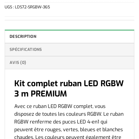
Achetez 20 pour
39,99
€
chacun et
économisez 72
Achetez 10 pour
39,99
€
chacun et
économisez 24
UGS :
LDS72-SRGBW-365
Achetez 40 pour
39,99
€
chacun et
économisez 192
Achetez 20 pour
39,99
€
chacun et
économisez 72
Achetez 80 pour
39,99
€
chacun et
économisez 448
Achetez 40 pour
39,99
€
chacun et
économisez 192
Achetez 80 pour
39,99
€
chacun et
économisez 448
DESCRIPTION
SPÉCIFICATIONS
AVIS (0)
Kit complet ruban LED RGBW
3 m PREMIUM
Avec ce ruban LED RGBW complet, vous
disposez de toutes les couleurs RGBW. Le ruban
RGBW renferme des puces LED 4-en1 qui
peuvent être rouges, vertes, bleues et blanches
chaudes. Les couleurs peuvent également être