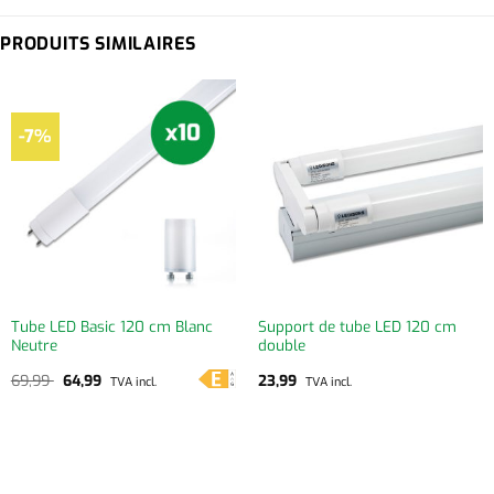
PRODUITS SIMILAIRES
-7%
Tube LED Basic 120 cm Blanc
Support de tube LED 120 cm
Neutre
double
Le
Le
69,99
64,99
23,99
TVA incl.
TVA incl.
prix
prix
initial
actuel
était :
est :
69,99 .
64,99 .