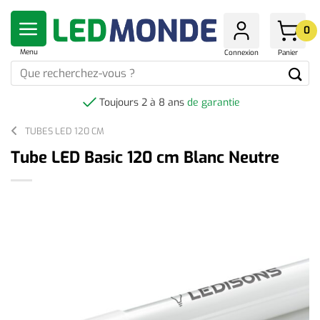
Skip
to
0
content
Menu
Connexion
Panier
Que
recherchez-
vous
Toujours 2 à 8 ans
de garantie
?
TUBES LED 120 CM
Tube LED Basic 120 cm Blanc Neutre
-100%