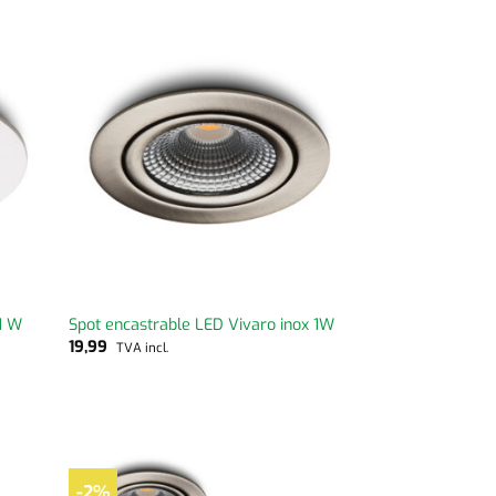
1 W
Spot encastrable LED Vivaro inox 1W
19,99
TVA incl.
-2%