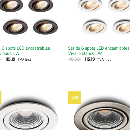
e 6 spots LED encastrables
Set de 6 spots LED encastrables
o noirs 1 W
Vivaro blancs 1 W
9
115,19
119,99
115,19
TVA incl.
TVA incl.
-4%