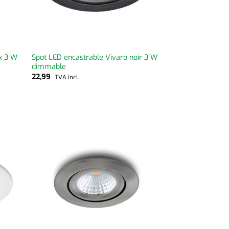
ox 3 W
Spot LED encastrable Vivaro noir 3 W
dimmable
22,99
TVA incl.