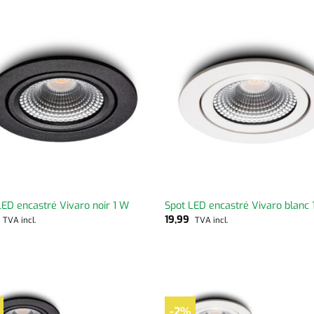
LED encastré Vivaro noir 1 W
Spot LED encastré Vivaro blanc 
9
19,99
TVA incl.
TVA incl.
-2%