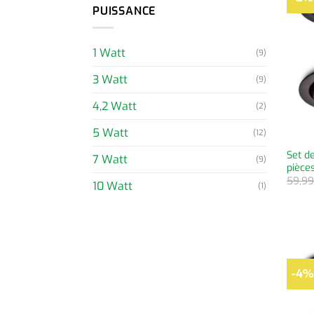
PUISSANCE
1 Watt
(9)
3 Watt
(9)
4,2 Watt
(2)
5 Watt
(12)
Set d
7 Watt
(9)
pièce
59,9
10 Watt
(1)
-4%