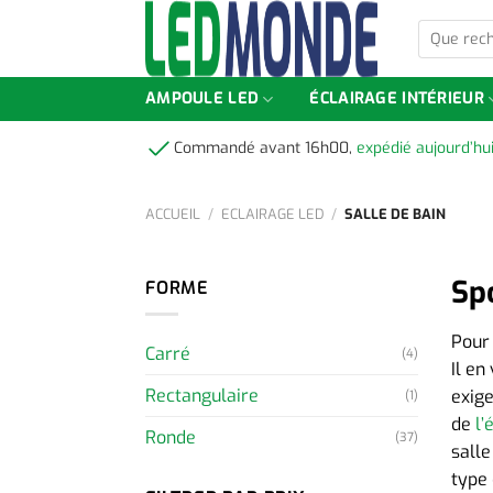
Skip
Que
to
recherchez
content
vous
?
AMPOULE LED
ÉCLAIRAGE INTÉRIEUR
Commandé avant 16h00,
expédié aujourd’hu
ACCUEIL
/
ECLAIRAGE LED
/
SALLE DE BAIN
Spo
FORME
Pour 
Carré
(4)
Il en
Rectangulaire
exige
(1)
de
l’
Ronde
(37)
salle
type 