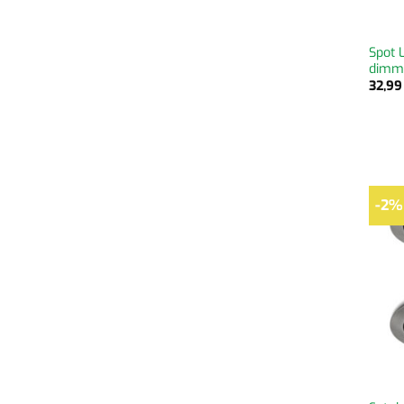
Spot 
dimm
32,9
-2%