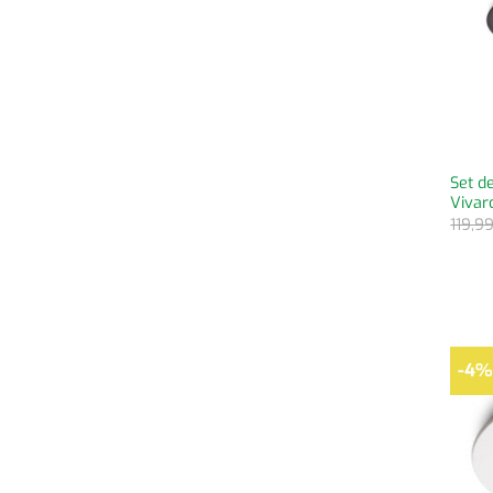
Set d
Vivar
119,9
-4%