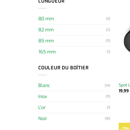
LONGUEUR
80 mm
(3)
82 mm
(2)
85 mm
(11)
165 mm
(1)
COULEUR DU BOÎTIER
Blanc
Spot 
(14)
19,9
Inox
(11)
L'or
(1)
Noir
(16)
-2%