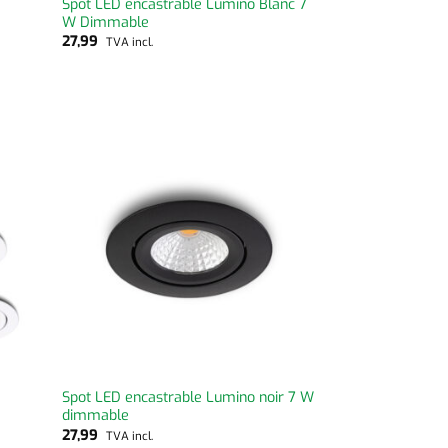
Spot LED encastrable Lumino Blanc 7
W Dimmable
27,99
TVA incl.
Spot LED encastrable Lumino noir 7 W
dimmable
27,99
TVA incl.