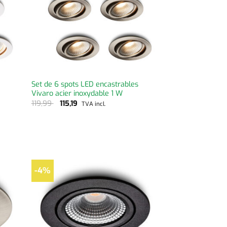
Set de 6 spots LED encastrables
Vivaro acier inoxydable 1 W
119,99
115,19
TVA incl.
-4%