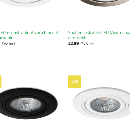
LED encastrable Vivaro blanc 3
Spot encastrable LED Vivaro in
mmable
dimmable
9
22,99
TVA incl.
TVA incl.
-4%