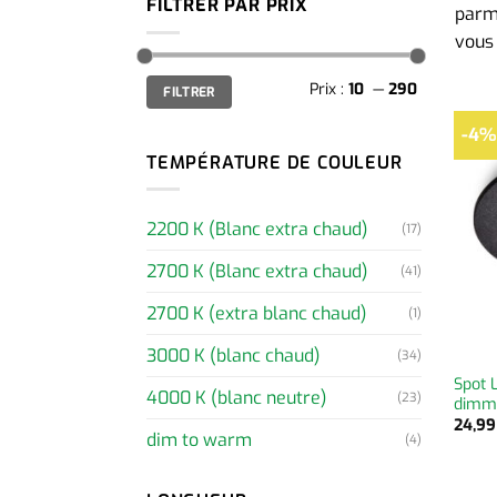
FILTRER PAR PRIX
parmi
vous 
Prix
Prix
Prix :
10
—
290
FILTRER
min
max
-4%
TEMPÉRATURE DE COULEUR
2200 K (Blanc extra chaud)
(17)
2700 K (Blanc extra chaud)
(41)
2700 K (extra blanc chaud)
(1)
3000 K (blanc chaud)
(34)
Spot 
4000 K (blanc neutre)
(23)
dimm
24,9
dim to warm
(4)