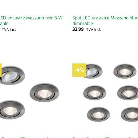
LED encastré Mezzano noir 5 W
Spot LED encastré Mezzano bla
able
dimmable
9
32,99
TVA incl.
TVA incl.
-4%