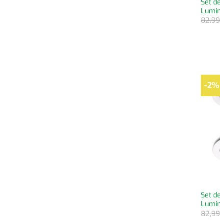
Set d
Lumi
82,9
-2%
Set d
Lumin
82,9