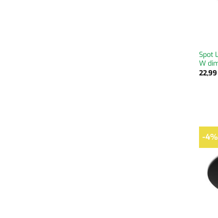
Spot 
W di
22,9
-4%