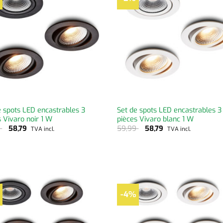
e spots LED encastrables 3
Set de spots LED encastrables 3
s Vivaro noir 1 W
pièces Vivaro blanc 1 W
9
58,79
59,99
58,79
TVA incl.
TVA incl.
-4%