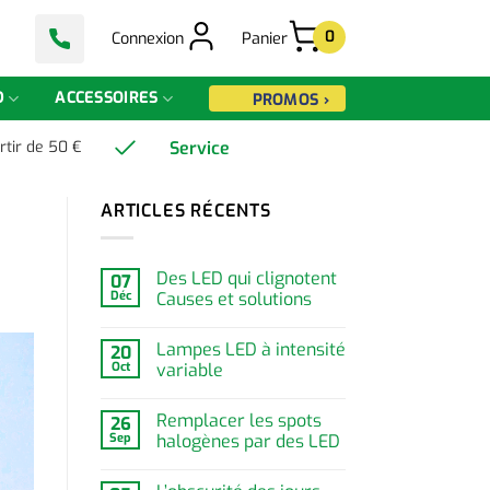
0
Connexion
Panier
D
ACCESSOIRES
PROMOS ›
Service
rtir de 50 €
ARTICLES RÉCENTS
Des LED qui clignotent
07
Déc
Causes et solutions
Lampes LED à intensité
20
Oct
variable
Remplacer les spots
26
Sep
halogènes par des LED