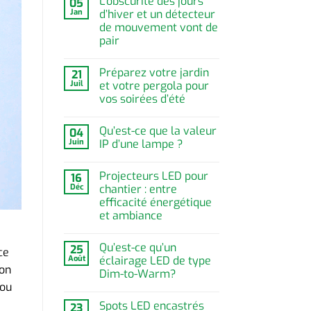
L’obscurité des jours
05
Jan
d’hiver et un détecteur
de mouvement vont de
pair
Préparez votre jardin
21
Juil
et votre pergola pour
vos soirées d’été
Qu’est-ce que la valeur
04
Juin
IP d’une lampe ?
Projecteurs LED pour
16
Déc
chantier : entre
efficacité énergétique
et ambiance
Qu’est-ce qu’un
25
ce
Août
éclairage LED de type
’on
Dim-to-Warm?
 ou
Spots LED encastrés
23