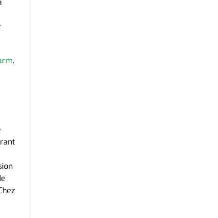
a
c
arm
.
e
urant
sion
de
 Chez