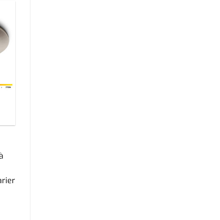
à
arier