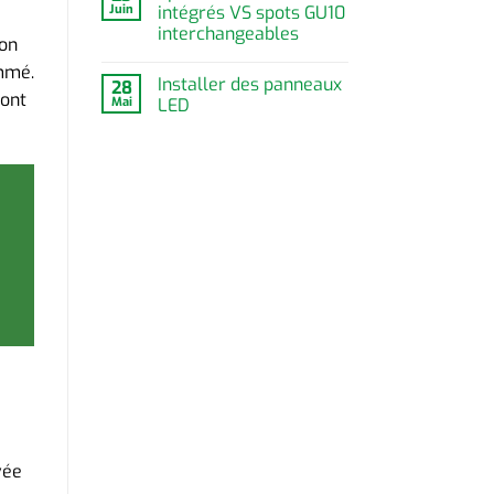
Juin
intégrés VS spots GU10
interchangeables
ion
ommé.
Installer des panneaux
28
sont
Mai
LED
vée