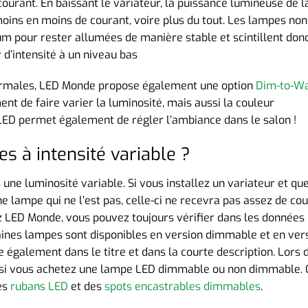
urant. En baissant le variateur, la puissance lumineuse de l
moins en moins de courant, voire plus du tout. Les lampes non
 pour rester allumées de manière stable et scintillent don
 d’intensité à un niveau bas
normales, LED Monde propose également une option
Dim-to-W
t de faire varier la luminosité, mais aussi la couleur
 LED permet également de régler l’ambiance dans le salon !
s à intensité variable ?
une luminosité variable. Si vous installez un variateur et qu
ne lampe qui ne l’est pas, celle-ci ne recevra pas assez de co
ez LED Monde, vous pouvez toujours vérifier dans les données
aines lampes sont disponibles en version dimmable et en ver
 également dans le titre et dans la courte description. Lors 
rs si vous achetez une lampe LED dimmable ou non dimmable.
es
rubans LED
et des
spots encastrables dimmables
.