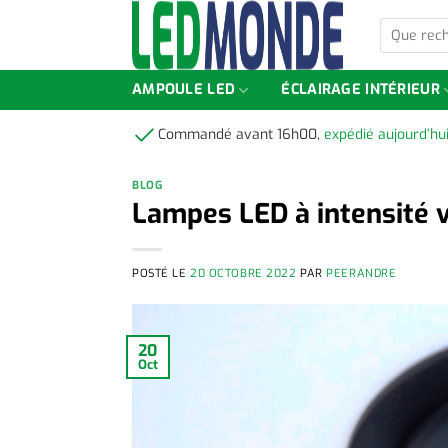
Skip
Que
to
recherchez
content
vous
?
AMPOULE LED
ÉCLAIRAGE INTÉRIEUR
Commandé avant 16h00,
expédié aujourd’hu
BLOG
Lampes LED à intensité v
POSTÉ LE
20 OCTOBRE 2022
PAR
PEERANDRE
20
Oct