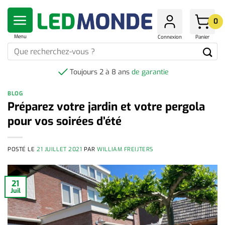
Skip
to
0
content
Menu
Connexion
Panier
Que
recherchez-
vous
Toujours 2 à 8 ans
de garantie
?
BLOG
Préparez votre jardin et votre pergola
pour vos soirées d’été
POSTÉ LE
21 JUILLET 2021
PAR
WILLIAM FREIJTERS
21
Juil